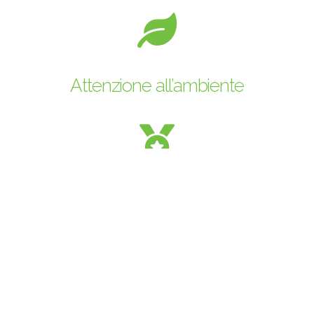
Attenzione all’ambiente
Alte Prestazioni
Il settore delle costruzioni sta affrontando una crescente carenza di
materie prime. Per rispondere a questa sfida,
Eco Stone
ha avviato
un percorso di ricerca atto a migliorare la qualità degli aggregati
rigenerati per produrre
calcestruzzi speciali
.
L’obiettivo è soddisfare le esigenze del nuovo millennio, trovando
soluzioni ecocompatibili e migliorando la qualità dei materiali prodotti.